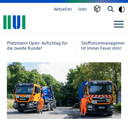
Grau
Aktuelles
Jobs
Zur Navigation springen
Zum Inhalt springen
Suche öf
Home
Platzmann Open: Aufschlag für
Stoffstrommanagement 
die zweite Runde!
ist immer Feuer drin!